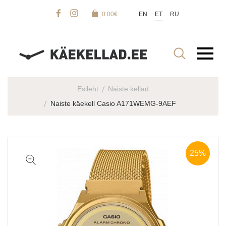
0.00
€
EN
ET
RU
Esileht
Naiste kellad
Naiste käekell Casio A171WEMG-9AEF
25%