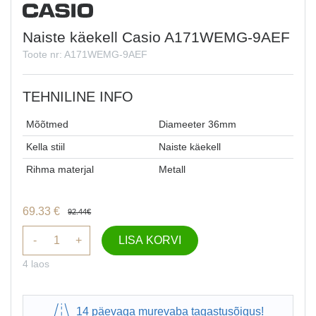
Naiste käekell Casio A171WEMG-9AEF
Toote nr: A171WEMG-9AEF
TEHNILINE INFO
Mõõtmed
Diameeter 36mm
Kella stiil
Naiste käekell
Rihma materjal
Metall
69.33
€
92.44
€
-
+
LISA KORVI
4 laos
14 päevaga murevaba tagastusõigus!