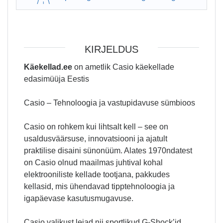
KIRJELDUS
Käekellad.ee
on ametlik Casio käekellade
edasimüüja Eestis
Casio – Tehnoloogia ja vastupidavuse sümbioos
Casio on rohkem kui lihtsalt kell – see on
usaldusväärsuse, innovatsiooni ja ajatult
praktilise disaini sünonüüm. Alates 1970ndatest
on Casio olnud maailmas juhtival kohal
elektrooniliste kellade tootjana, pakkudes
kellasid, mis ühendavad tipptehnoloogia ja
igapäevase kasutusmugavuse.
Casio valikust leiad nii sportlikud G-Shock’id,