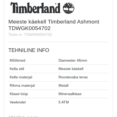
Meeste käekell Timberland Ashmont
TDWGK0054702
Toote nr: TDWGK0054702
TEHNILINE INFO
Mõõtmed
Diameeter 46mm
Kella stiil
Meeste käekell
Kella materjal
Roostevaba teras
Rihma materjal
Metall
Klaasi tüüp
Mineraalklaas
Veekindel
5 ATM