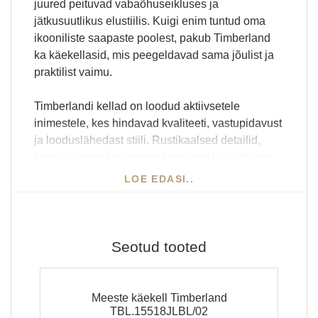
juured peituvad vabaõhuseikluses ja
jätkusuutlikus elustiilis. Kuigi enim tuntud oma
ikooniliste saapaste poolest, pakub Timberland
ka käekellasid, mis peegeldavad sama jõulist ja
praktilist vaimu.
Timberlandi kellad on loodud aktiivsetele
inimestele, kes hindavad kvaliteeti, vastupidavust
ja looduslähedast stiili. Rustikaalsed detailid,
tugeva konstruktsiooniga korpused ja loodusest
inspireeritud värvigamma teevad need kellad
LOE EDASI..
ideaalseks kaaslaseks nii matkale kui
linnatänavale.
Miks valida Timberland?
Seotud tooted
Vastupidav ja funktsionaalne disain
Meeste käekell Timberland
Looduslähedane ja mehelik stiil
TBL.15518JLBL/02