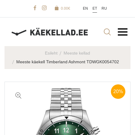
0.00
€
EN
ET
RU
Esileht
Meeste kellad
Meeste käekell Timberland Ashmont TDWGK0054702
20%