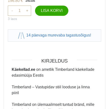
196.80
€
246.00
€
-
+
LISA KORVI
3 laos
14 päevaga murevaba tagastusõigus!
KIRJELDUS
Käekellad.ee
on ametlik Timberland käekellade
edasimüüja Eestis
Timberland – Vastupidav stiil looduse ja linna
piiril
Timberland on ülemaailmselt tuntud bränd, mille