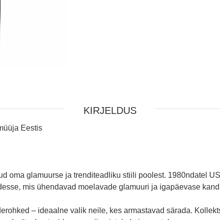
KIRJELDUS
müüja Eestis
oma glamuurse ja trenditeadliku stiili poolest. 1980ndatel U
ladesse, mis ühendavad moelavade glamuuri ja igapäevase ka
erohked – ideaalne valik neile, kes armastavad särada. Kollekts