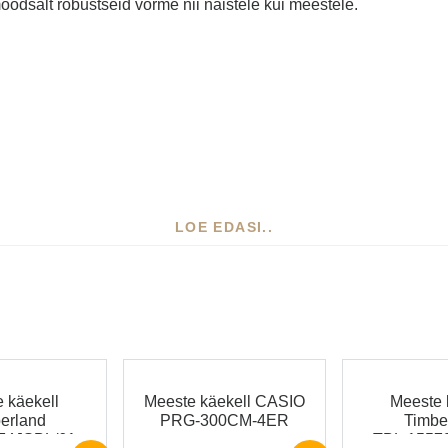
moodsalt robustseid vorme nii naistele kui meestele.
LOE EDASI..
 kui pidulikuks sündmuseks
garantii
 käekell
Meeste käekell CASIO
Meeste 
i.
erland
PRG-300CM-4ER
Timbe
kappidesse üle eesti transport tasuta.
74JSBL/61
TBL.1557