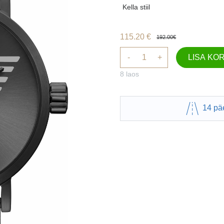
Kella stiil
115.20
€
192.00
€
-
+
LISA KOR
8 laos
14 pä