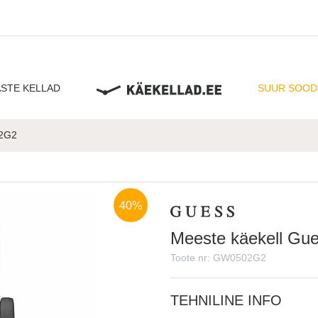
ASTE KELLAD
SUUR SOO
02G2
40%
Meeste käekell G
Toote nr: GW0502G2
TEHNILINE INFO