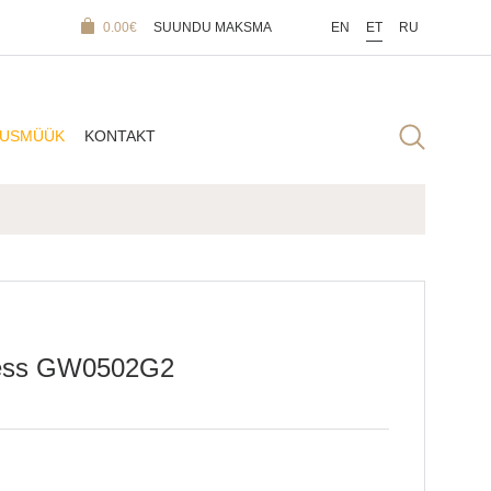
0.00
€
SUUNDU MAKSMA
EN
ET
RU
DUSMÜÜK
KONTAKT
uess GW0502G2