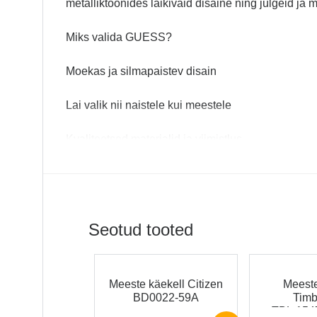
metalliktoonides läikivaid disaine ning julgeid ja 
Miks valida GUESS?
Moekas ja silmapaistev disain
Lai valik nii naistele kui meestele
Kvaliteetsed materjalid ja viimistlus
Täiuslik aksessuaar nii igapäevaseks kandmiseks
GUESS – sest aeg võib olla moekas.
Seotud tooted
Guess originaal käekell. Kellale kehtib 2-aastane 
Meeste käekell Citizen
Meeste
Kell on pakitud Guess brändi soliidsesse kellakarp
BD0022-59A
Timb
Tarneaeg kuni 5 tööpäeva, alates 50€ ostuga posti
TBL.154