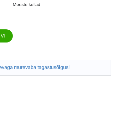
Meeste kellad
VI
evaga murevaba tagastusõigus!