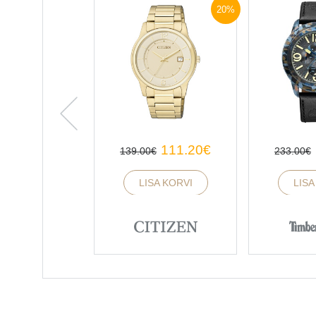
20%
Previous
111.20
€
139.00
€
233.00
€
LISA KORVI
LISA