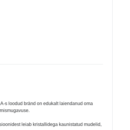
SA-s loodud bränd on edukalt laiendanud oma
ndmismugavuse.
ioonidest leiab kristallidega kaunistatud mudelid,