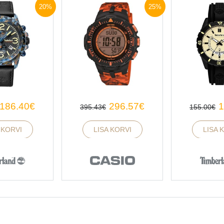
20%
25%
TAGASI ÜLES
186.40
€
296.57
€
1
395.43
€
155.00
€
 KORVI
LISA KORVI
LISA 