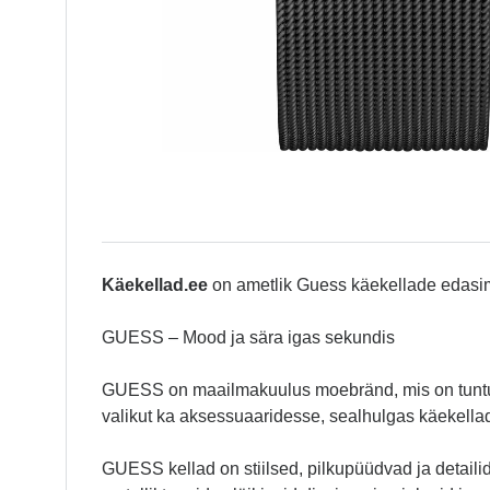
Käekellad.ee
on ametlik Guess käekellade edasi
GUESS – Mood ja sära igas sekundis
GUESS on maailmakuulus moebränd, mis on tuntud 
valikut ka aksessuaaridesse, sealhulgas käekel
GUESS kellad on stiilsed, pilkupüüdvad ja detailid