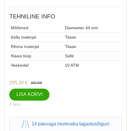
TEHNILINE INFO
Mõõtmed
Diameeter 44 mm
Kella materjal
Titaan
Rihma materjal
Titaan
Klaasi tüüp
Safiir
Veekindel
10 ATM
295.20
€
369.00
€
LISA KORVI
1 laos
14 päevaga murevaba tagastusõigus!