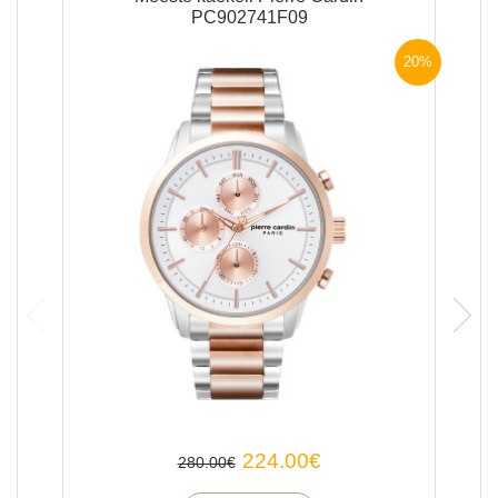
PC902741F09
20%
Previous
Next
224.00
€
280.00
€