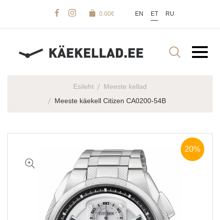
0.00
€
EN
ET
RU
Esileht
Meeste kellad
Meeste käekell Citizen CA0200-54B
20%