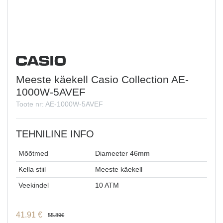
Meeste käekell Casio Collection AE-
1000W-5AVEF
Toote nr: AE-1000W-5AVEF
TEHNILINE INFO
Mõõtmed
Diameeter 46mm
Kella stiil
Meeste käekell
Veekindel
10 ATM
41.91
€
55.89
€