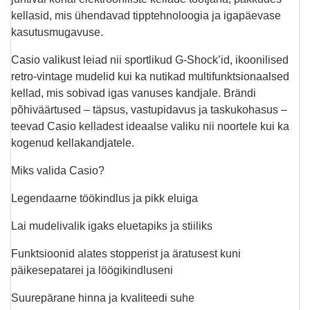
kellasid, mis ühendavad tipptehnoloogia ja igapäevase
kasutusmugavuse.
Casio valikust leiad nii sportlikud G-Shock’id, ikoonilised
retro-vintage mudelid kui ka nutikad multifunktsionaalsed
kellad, mis sobivad igas vanuses kandjale. Brändi
põhiväärtused – täpsus, vastupidavus ja taskukohasus –
teevad Casio kelladest ideaalse valiku nii noortele kui ka
kogenud kellakandjatele.
Miks valida Casio?
Legendaarne töökindlus ja pikk eluiga
Lai mudelivalik igaks eluetapiks ja stiiliks
Funktsioonid alates stopperist ja äratusest kuni
päikesepatarei ja löögikindluseni
Suurepärane hinna ja kvaliteedi suhe