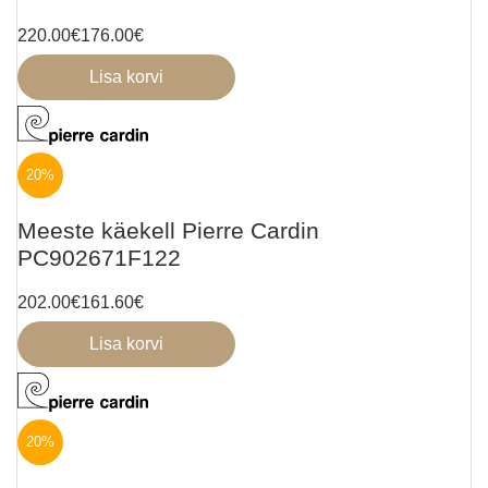
220.00
€
176.00
€
Lisa korvi
20%
Meeste käekell Pierre Cardin
PC902671F122
202.00
€
161.60
€
Lisa korvi
20%