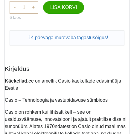
-
+
LISA KORVI
6 laos
14 päevaga murevaba tagastusõigus!
Kirjeldus
Käekellad.ee
on ametlik Casio käekellade edasimüüja
Eestis
Casio – Tehnoloogia ja vastupidavuse sümbioos
Casio on rohkem kui lihtsalt kell – see on
usaldusväärsuse, innovatsiooni ja ajatult praktilise disaini
sünonüüm. Alates 1970ndatest on Casio olnud maailmas
juhtival kohal elektrooniliste kellade tootjana, pakkudes