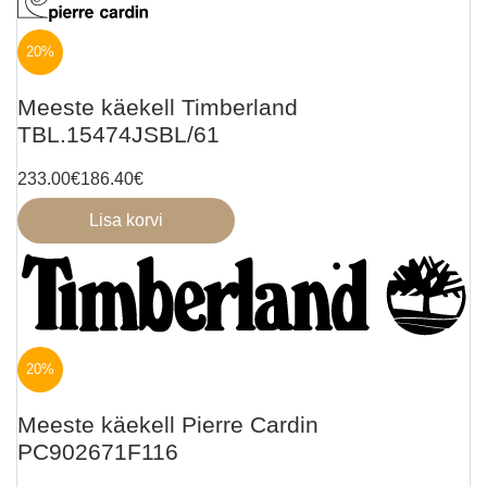
20%
Meeste käekell Timberland
TBL.15474JSBL/61
233.00
€
186.40
€
Lisa korvi
20%
Meeste käekell Pierre Cardin
PC902671F116