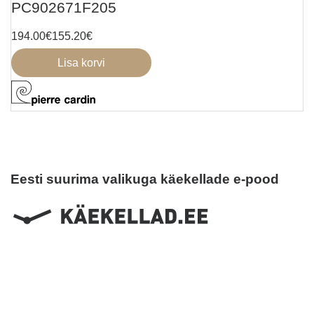
PC902671F205
194.00
€
155.20
€
Lisa korvi
Eesti suurima valikuga käekellade e-pood