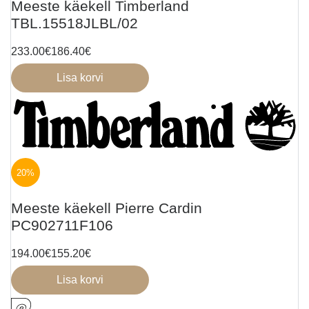
Meeste käekell Timberland
TBL.15518JLBL/02
233.00
€
186.40
€
Lisa korvi
20%
Meeste käekell Pierre Cardin
PC902711F106
194.00
€
155.20
€
Lisa korvi