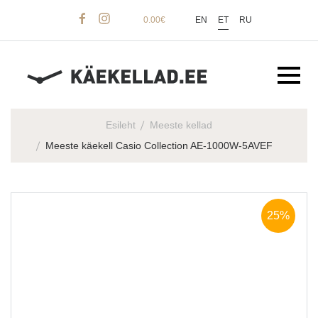
0.00
€
EN
ET
RU
Esileht
Meeste kellad
Meeste käekell Casio Collection AE-1000W-5AVEF
25%