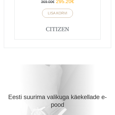
295.20
€
369.00
€
transport tasuta.
LISA KORVI
TAGASI ÜLES
Eesti suurima valikuga käekellade e-
pood