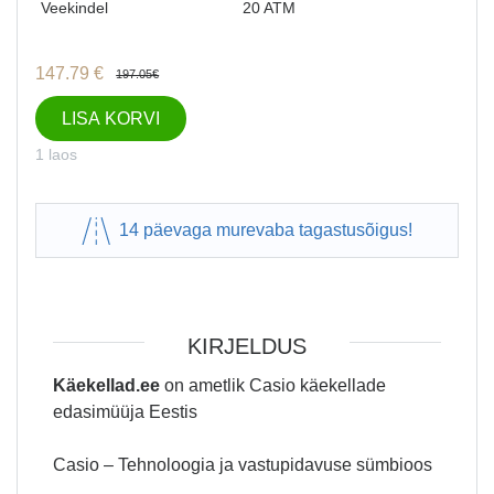
Veekindel
20 ATM
147.79
€
197.05
€
LISA KORVI
1 laos
14 päevaga murevaba tagastusõigus!
KIRJELDUS
Käekellad.ee
on ametlik Casio käekellade
edasimüüja Eestis
Casio – Tehnoloogia ja vastupidavuse sümbioos