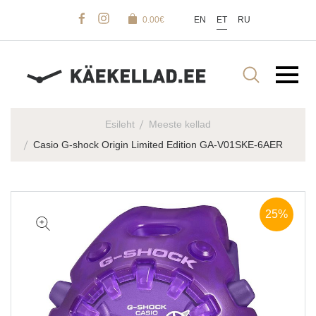
0.00
€
EN
ET
RU
Esileht
Meeste kellad
Casio G-shock Origin Limited Edition GA-V01SKE-6AER
25%