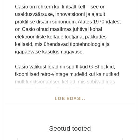
Casio on rohkem kui lihtsalt kell – see on
usaldusväärsuse, innovatsiooni ja ajatult
praktilise disaini sünonüüm. Alates 1970ndatest
on Casio olnud maailmas juhtival kohal
elektrooniliste kellade tootjana, pakkudes
kellasid, mis ühendavad tipptehnoloogia ja
igapäevase kasutusmugavuse.
Casio valikust leiad nii sportlikud G-Shock’id,
ikoonilised retro-vintage mudelid kui ka nutikad
multifunktsionaalsed kellad, mis sobivad igas
vanuses kandjale. Brändi põhiväärtused –
täpsus, vastupidavus ja taskukohasus – teevad
LOE EDASI..
Casio kelladest ideaalse valiku nii noortele kui ka
kogenud kellakandjatele.
Miks valida Casio?
Seotud tooted