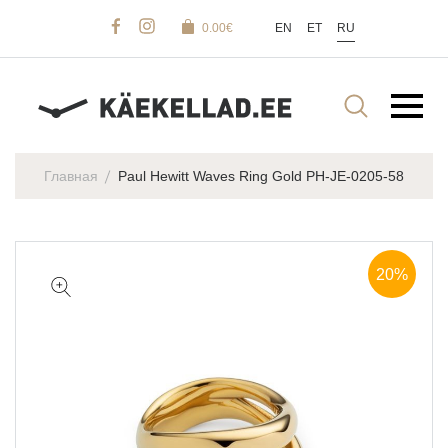
0.00
€
EN
ET
RU
Главная
Paul Hewitt Waves Ring Gold PH-JE-0205-58
20%