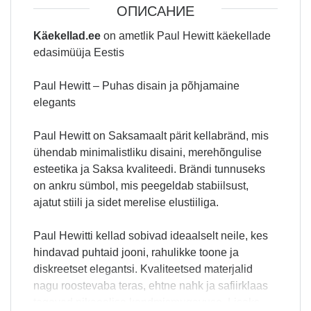
ОПИСАНИЕ
Käekellad.ee
on ametlik Paul Hewitt käekellade
edasimüüja Eestis
Paul Hewitt – Puhas disain ja põhjamaine
elegants
Paul Hewitt on Saksamaalt pärit kellabränd, mis
ühendab minimalistliku disaini, merehõngulise
esteetika ja Saksa kvaliteedi. Brändi tunnuseks
on ankru sümbol, mis peegeldab stabiilsust,
ajatut stiili ja sidet merelise elustiiliga.
Paul Hewitti kellad sobivad ideaalselt neile, kes
hindavad puhtaid jooni, rahulikke toone ja
diskreetset elegantsi. Kvaliteetsed materjalid
nagu roostevaba teras, ehtne nahk ja safiirklaas
tagavad pikaealise kandmismugavuse. Lisaks