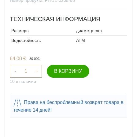
Номер продукта: PH-JE-0205-58
ТЕХНИЧЕСКАЯ ИНФОРМАЦИЯ
Размеры
диаметр mm
Водостойкость
ATM
64.00
€
80.00
€
-
+
В КОРЗИНУ
10 в наличии
Права на беспроблемный возврат товара в
течение 14 дней!