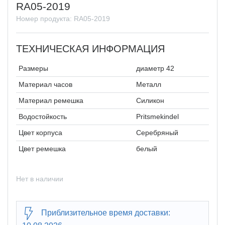
RA05-2019
Номер продукта: RA05-2019
ТЕХНИЧЕСКАЯ ИНФОРМАЦИЯ
Размеры
диаметр 42
Материал часов
Металл
Материал ремешка
Силикон
Водостойкость
Pritsmekindel
Цвет корпуса
Серебряный
Цвет ремешка
белый
Нет в наличии
Приблизительное время доставки: