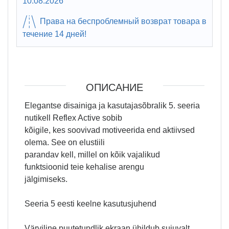
10.08.2026
Права на беспроблемный возврат товара в
течение 14 дней!
ОПИСАНИЕ
Elegantse disainiga ja kasutajasõbralik 5. seeria
nutikell Reflex Active sobib
kõigile, kes soovivad motiveerida end aktiivsed
olema. See on elustiili
parandav kell, millel on kõik vajalikud
funktsioonid teie kehalise arengu
jälgimiseks.
Seeria 5 eesti keelne kasutusjuhend
Värviline puutetundlik ekraan ühildub sujuvalt