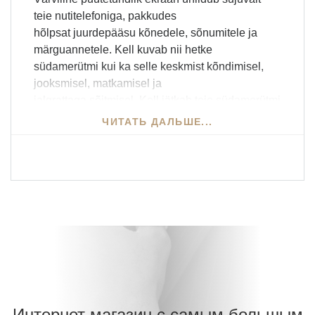
teie nutitelefoniga, pakkudes
hõlpsat juurdepääsu kõnedele, sõnumitele ja
märguannetele. Kell kuvab nii hetke
südamerütmi kui ka selle keskmist kõndimisel,
jooksmisel, matkamisel ja
jalgrattaga sõitmisel. Kell jätkab teie südamerütmi
tuvastamist nii kaua, kui te
ЧИТАТЬ ДАЛЬШЕ...
seda kannate- isegi magades! Kell võimaldab
jälgida enda aktiivsust, igapäevaseid
tegevusi ning sisse saab lülitada ka aktiivsuse
meeldetuletuse. Lisaks sellele
saab kella abil hõlpsasti jälgida ilma, juhtida
kaamerat, muusikat ja palju muud.
Nutikella ja kella sünkroniseerimiseks on vaja
telefoni tõmmata Reflex Active rakendus.
Kell on pakitud elegantsesse karpi, millega
kaasneb kasutusjuhend, USB laadija,
Интернет магазин с самым большым